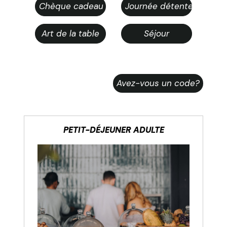
Chèque cadeau
Journée détente et bien
Art de la table
Séjour
Avez-vous un code?
PETIT-DÉJEUNER ADULTE