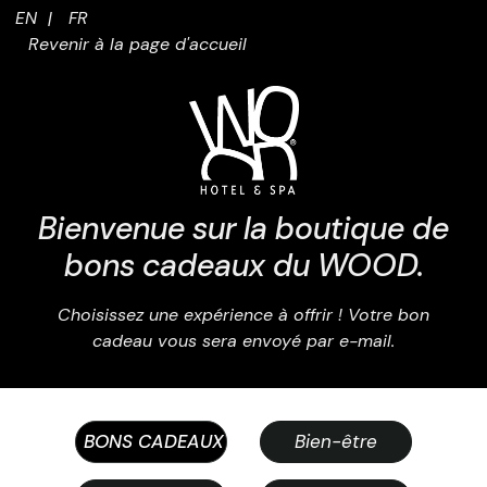
Cart Item Added: {0}, Current Quantity: {1}
EN
|
FR
Shopping Cart cleared
Revenir à la page d'accueil
Cart Item Increased: {0}, Current Quantity: {1}
Cart Item Decreased: {0}, Current Quantity: {1}
Pop-up opened: Terms and Conditions.
Pop-up opened: Data protection policies.
Edit GiftCard Loading
Edit GiftCard Loaded
Edit GiftCard closing
Bienvenue sur la boutique de
Edit GiftCard closed
bons cadeaux du WOOD.
Choisissez une expérience à offrir ! Votre bon
cadeau vous sera envoyé par e-mail.
BONS CADEAUX
Bien-être